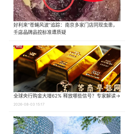
好利来“苍蝇风波”追踪：南京多家门店同现虫患，
千店品牌品控标准遭质疑
2026-08-03 15:22
全球央行购金大增62% 释放哪些信号？专家解读→
2026-08-03 15:17