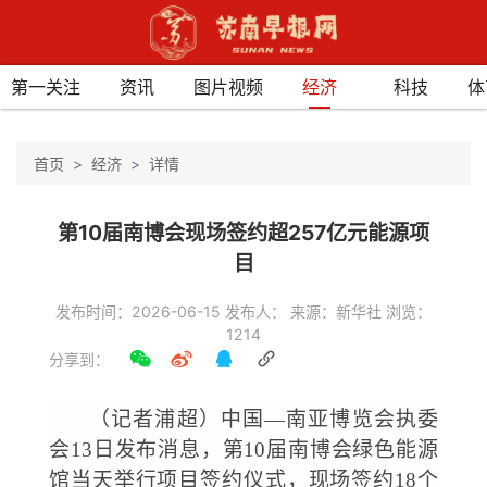
第一关注
资讯
图片视频
经济
科技
体
首页
经济
详情
第10届南博会现场签约超257亿元能源项
目
发布时间：2026-06-15 发布人： 来源：新华社 浏览：
1214
分享到：
（记者浦超）中国
—南亚博览会执委
会13日发布消息，第10届南博会绿色能源
馆当天举行项目签约仪式，现场签约18个