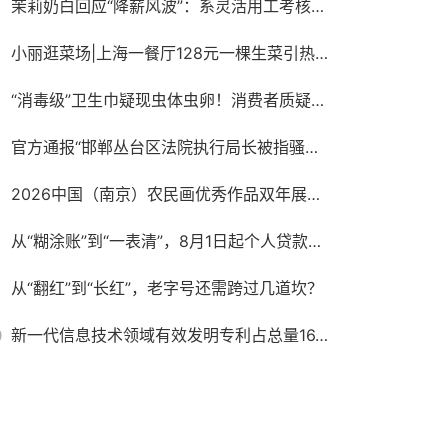
茉莉奶白回应“降薪风波”：系灵活用工考核调整，与侵权案无关
小丽逛菜场|上海一餐厅128元一棵生菜引热议，记者带你10元以内复刻同款沙拉
“消毒级”卫生巾疑现虫体虫卵！消费者质疑产品安全，厂家称需核验样品
官方通报“邯郸丛台区法院执行局长被指骚扰女当事人并索贿”：不当言论通话录音确系郭红波本人，其已被停职，将进行严肃处理
2026中国（南京）农民画优秀作品双年展在宁开幕
从“糊涂账”到“一表清”，8月1日起个人贷款新规实施！对你我有何影响？
从“翻红”到“长红”，老字号还需跨过几道坎？
0
新一代信息技术领域有效发明专利占总量16.5%