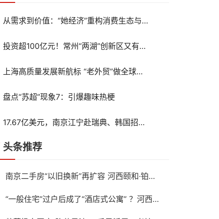
从需求到价值：“她经济”重构消费生态与产业未来
投资超100亿元！常州“两湖”创新区又有新动作
上海高质量发展新航标 “老外贸”做全球新生意
盘点“苏超”现象7：引爆趣味热梗
17.67亿美元，南京江宁赴瑞典、韩国招商收获满满
头条推荐
南京二手房“以旧换新”再扩容 河西颐和·铂樾府纳入置换范围，共计10盘可选
“一般住宅”过户后成了“酒店式公寓” ？河西一高档小区遭遇权证“变脸”，相关部门回应仍按住宅登记