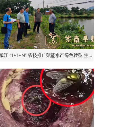
镇江 “1+1+N” 农技推广赋能水产绿色转型 生态养殖模式助农提质增效