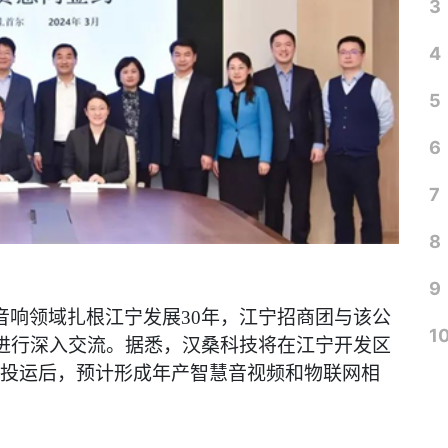
3
4
5
6
7
8
9
音响领域扎根江宁发展
30年，江宁招商团与该公
1
进行深入交流。据悉，汉桑科技将在江宁开发区
成投运后，预计形成年产智慧音视频和物联网相
。