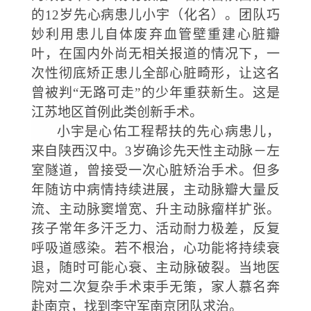
的
12岁先心病患儿小宇（化名）。团队巧
妙利用患儿自体废弃血管壁重建心脏瓣
叶，在国内外尚无相关报道的情况下，一
次性彻底矫正患儿全部心脏畸形，让这名
曾被判“无路可走”的少年重获新生。这是
江苏地区首例此类创新手术。
小宇是心佑工程帮扶的先心病患儿，
来自陕西汉中。
3岁确诊先天性主动脉－左
室隧道，曾接受一次心脏矫治手术。但多
年随访中病情持续进展，主动脉瓣大量反
流、主动脉窦增宽、升主动脉瘤样扩张。
孩子常年多汗乏力、活动耐力极差，反复
呼吸道感染。若不根治，心功能将持续衰
退，随时可能心衰、主动脉破裂。当地医
院对二次复杂手术束手无策，家人慕名奔
赴南京，找到李守军南京团队求治。