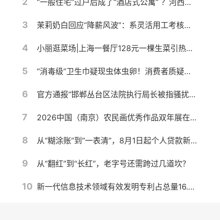
2
“一般住宅”过户后成了“酒店式公寓” ？河西一高档小区遭遇权证“变脸”，相关部门回应仍按住宅登记
3
茉莉奶白回应“降薪风波”：系灵活用工考核调整，与侵权案无关
4
小丽逛菜场|上海一餐厅128元一棵生菜引热议，记者带你10元以内复刻同款沙拉
5
“消毒级”卫生巾疑现虫体虫卵！消费者质疑产品安全，厂家称需核验样品
6
官方通报“邯郸丛台区法院执行局长被指骚扰女当事人并索贿”：不当言论通话录音确系郭红波本人，其已被停职，将进行严肃处理
7
2026中国（南京）农民画优秀作品双年展在宁开幕
8
从“糊涂账”到“一表清”，8月1日起个人贷款新规实施！对你我有何影响？
9
从“翻红”到“长红”，老字号还需跨过几道坎？
10
新一代信息技术领域有效发明专利占总量16.5%