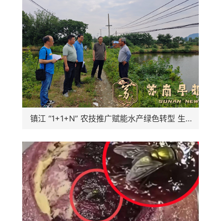
镇江 “1+1+N” 农技推广赋能水产绿色转型 生态养殖模式助农提质增效