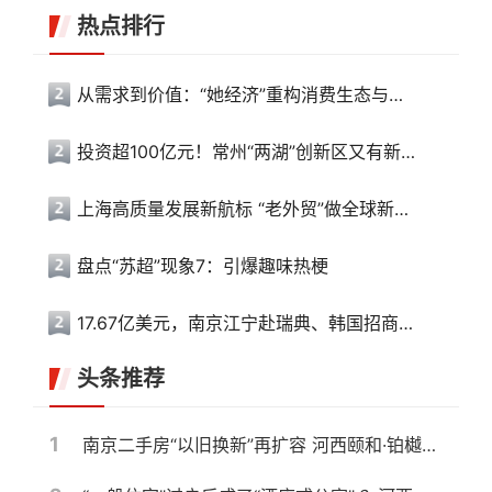
热点排行
从需求到价值：“她经济”重构消费生态与产业未来
投资超100亿元！常州“两湖”创新区又有新动作
上海高质量发展新航标 “老外贸”做全球新生意
盘点“苏超”现象7：引爆趣味热梗
17.67亿美元，南京江宁赴瑞典、韩国招商收获满满
头条推荐
1
南京二手房“以旧换新”再扩容 河西颐和·铂樾府纳入置换范围，共计10盘可选