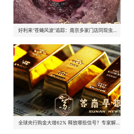
好利来“苍蝇风波”追踪：南京多家门店同现虫患，千店品牌品控标准遭质疑
全球央行购金大增62% 释放哪些信号？专家解读→