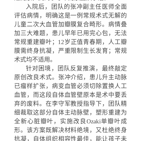
入院后，团队的张冲副主任医师全面
评估病情，明确这是一例常规术式无解的
儿童二次大血管加瓣膜复合畸形。病情叠
加三大难题，患儿早年已用完心包，无法
常规重建瓣叶；
12岁正值青春期，人工瓣
膜需终身抗凝，严重限制生长发育；常规
术式均不适用。
针对困境，团队反复推演，最终敲定
原创改良术式。张冲介绍，患儿升主动脉
已瘤样扩张，病变血管必须切除置换人工
血管，而这段自体血管壁原本是术中要丢
弃的废料。在李守军教授指导下，团队精
细裁取这部分自体主动脉壁，塑形重建为
全新心脏瓣叶，实施改良
Ozaki单瓣叶成
形。该方案既解决材料绝境，又杜绝终身
抗凝，自体组织相容性最佳，能让孩子未