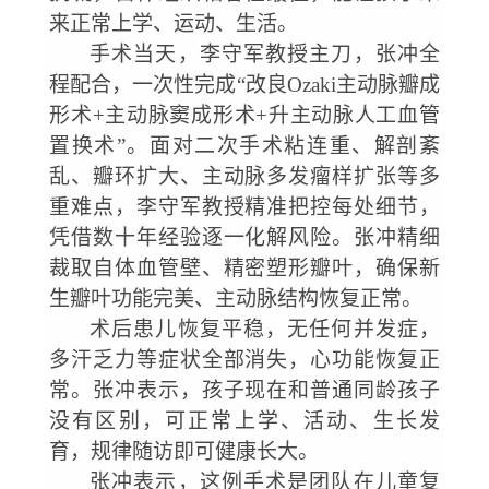
来正常上学、运动、生活。
手术当天，李守军教授主刀，张冲全
程配合，一次性完成
“改良Ozaki主动脉瓣成
形术+主动脉窦成形术+升主动脉人工血管
置换术”。面对二次手术粘连重、解剖紊
乱、瓣环扩大、主动脉多发瘤样扩张等多
重难点，李守军教授精准把控每处细节，
凭借数十年经验逐一化解风险。张冲精细
裁取自体血管壁、精密塑形瓣叶，确保新
生瓣叶功能完美、主动脉结构恢复正常。
术后患儿恢复平稳，无任何并发症，
多汗乏力等症状全部消失，心功能恢复正
常。张冲表示，孩子现在和普通同龄孩子
没有区别，可正常上学、活动、生长发
育，规律随访即可健康长大。
张冲表示，这例手术是团队在儿童复