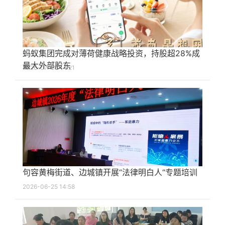
蚂蚁集团完成对薄荷健康战略投资，持股超28%成
最大外部股东
2026-07-08 14:21
句容黄梅街道、边城镇开展“法律明白人“专题培训
2026-06-25 14:58