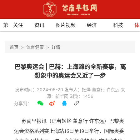
第一关注
资讯
图片视频
经济
科技
体
首页
体育健康
详情
巴黎奥运会 | 巴赫：上海滩的全新赛事，离
想象中的奥运会又近了一步
发布时间：2024-05-20 发布人：姬烨 董意行 许东远 来
源：新华网 浏览：1456
分享到：
苏南早报讯（记者姬烨 董意行 许东远）巴黎奥
运会资格系列赛上海站16日至19日举行，国际奥委