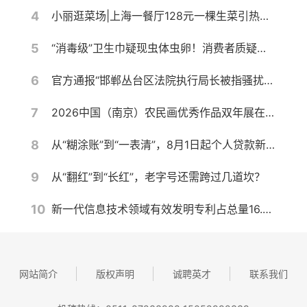
4
小丽逛菜场|上海一餐厅128元一棵生菜引热议，记者带你10元以内复刻同款沙拉
5
“消毒级”卫生巾疑现虫体虫卵！消费者质疑产品安全，厂家称需核验样品
6
官方通报“邯郸丛台区法院执行局长被指骚扰女当事人并索贿”：不当言论通话录音确系郭红波本人，其已被停职，将进行严肃处理
7
2026中国（南京）农民画优秀作品双年展在宁开幕
8
从“糊涂账”到“一表清”，8月1日起个人贷款新规实施！对你我有何影响？
9
从“翻红”到“长红”，老字号还需跨过几道坎？
10
新一代信息技术领域有效发明专利占总量16.5%
网站简介
版权声明
诚聘英才
联系我们