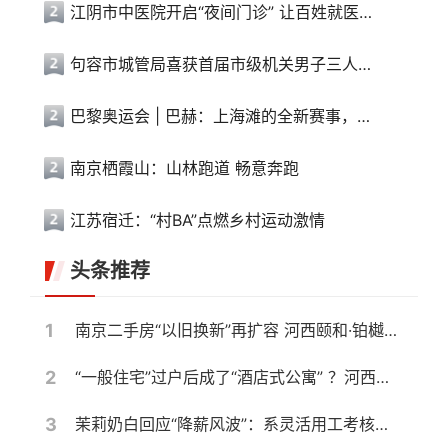
江阴市中医院开启“夜间门诊” 让百姓就医更便利
句容市城管局喜获首届市级机关男子三人篮球赛冠军
巴黎奥运会 | 巴赫：上海滩的全新赛事，离想象中的奥运会又近了一步
南京栖霞山：山林跑道 畅意奔跑
江苏宿迁：“村BA”点燃乡村运动激情
头条推荐
1
南京二手房“以旧换新”再扩容 河西颐和·铂樾府纳入置换范围，共计10盘可选
2
“一般住宅”过户后成了“酒店式公寓” ？河西一高档小区遭遇权证“变脸”，相关部门回应仍按住宅登记
3
茉莉奶白回应“降薪风波”：系灵活用工考核调整，与侵权案无关