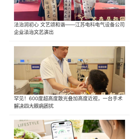
法治润初心 文艺颂和谐——江苏电科电气设备公司
企业法治文艺演出
2026-07-29 18:32
罕见！600度超高度散光叠加高度近视，一台手术
解决四大眼病困扰
2026-07-08 14:26