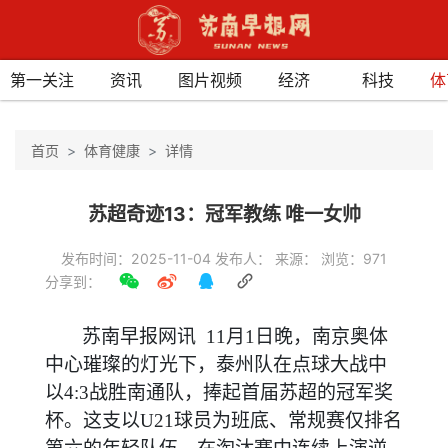
第一关注
资讯
图片视频
经济
科技
体
首页
体育健康
详情
苏超奇迹13：冠军教练 唯一女帅
发布时间：2025-11-04 发布人： 来源： 浏览：971
分享到：
苏南早报网讯 11月1日晚，南京奥体
中心璀璨的灯光下，泰州队在点球大战中
以4:3战胜南通队，捧起首届苏超的冠军奖
杯。这支以U21球员为班底、常规赛仅排名