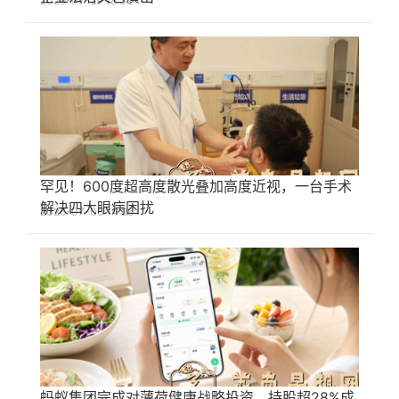
2026-07-29 18:32
罕见！600度超高度散光叠加高度近视，一台手术
解决四大眼病困扰
2026-07-08 14:26
蚂蚁集团完成对薄荷健康战略投资，持股超28%成