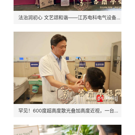
法治润初心 文艺颂和谐——江苏电科电气设备公司企业法治文艺演出
罕见！600度超高度散光叠加高度近视，一台手术解决四大眼病困扰