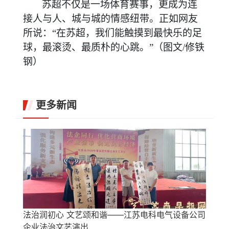
苏超不仅是一场体育赛事，更成为连
接人与人、城与城的情感纽带。正如网友
所说：
“在苏超，我们能触摸到最快乐的足
球，最滚烫、最质朴的心跳。”（
图文
/
修铁
钢）
更多新闻
法治润初心 文艺颂和谐——江苏电科电气设备公司
企业法治文艺演出