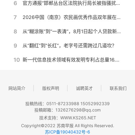
6
官方通报“邯郸丛台区法院执行局长被指骚扰女当事人并索贿”：不当言论通话录音确系郭红波本人，其已被停职，将进行严肃处理
7
2026中国（南京）农民画优秀作品双年展在宁开幕
8
从“糊涂账”到“一表清”，8月1日起个人贷款新规实施！对你我有何影响？
9
从“翻红”到“长红”，老字号还需跨过几道坎？
10
新一代信息技术领域有效发明专利占总量16.5%
网站简介
版权声明
诚聘英才
联系我们
投稿热线：0511-87233988 15052992339
投稿邮箱：1326276298@qq.com
技术支持：WWW.KS265.NET
Copyright©2022 苏南早报 All Rights Reserved.
苏ICP备19040432号-6