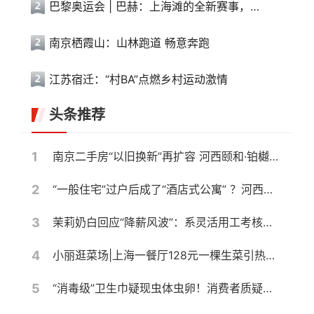
巴黎奥运会 | 巴赫：上海滩的全新赛事，离想象中的奥运会又近了一步
南京栖霞山：山林跑道 畅意奔跑
江苏宿迁：“村BA”点燃乡村运动激情
头条推荐
1
南京二手房“以旧换新”再扩容 河西颐和·铂樾府纳入置换范围，共计10盘可选
2
“一般住宅”过户后成了“酒店式公寓” ？河西一高档小区遭遇权证“变脸”，相关部门回应仍按住宅登记
3
茉莉奶白回应“降薪风波”：系灵活用工考核调整，与侵权案无关
4
小丽逛菜场|上海一餐厅128元一棵生菜引热议，记者带你10元以内复刻同款沙拉
5
“消毒级”卫生巾疑现虫体虫卵！消费者质疑产品安全，厂家称需核验样品