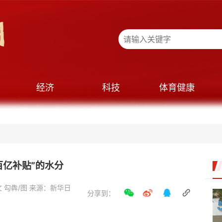
经济
科技
体育健康
百亿补贴”的水分
文 勾犇/图 来源：新华日
分享到：