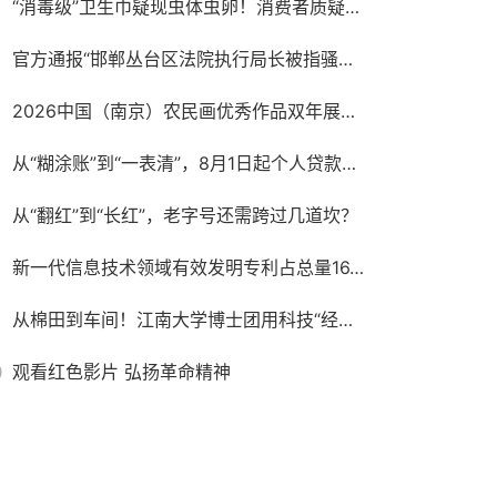
“消毒级”卫生巾疑现虫体虫卵！消费者质疑产品安全，厂家称需核验样品
官方通报“邯郸丛台区法院执行局长被指骚扰女当事人并索贿”：不当言论通话录音确系郭红波本人，其已被停职，将进行严肃处理
2026中国（南京）农民画优秀作品双年展在宁开幕
从“糊涂账”到“一表清”，8月1日起个人贷款新规实施！对你我有何影响？
从“翻红”到“长红”，老字号还需跨过几道坎？
新一代信息技术领域有效发明专利占总量16.5%
从棉田到车间！江南大学博士团用科技“经纬”织就援疆新篇
0
观看红色影片 弘扬革命精神