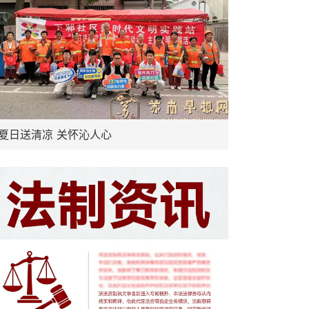
夏日送清凉 关怀沁人心