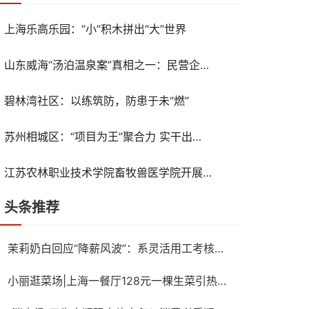
上海乐高乐园：“小”积木拼出“大”世界
山东威海“汤泊温泉案”真相之一：民营企业家汤天众之死
碧林湾社区：以练筑防，防患于未“燃”
苏州相城区：“项目为王”聚合力 实干出彩开“新”局
江苏农林职业技术学院畜牧兽医学院开展喜迎国庆系列活动
头条推荐
茉莉奶白回应“降薪风波”：系灵活用工考核调整，与侵权案无关
小丽逛菜场|上海一餐厅128元一棵生菜引热议，记者带你10元以内复刻同款沙拉