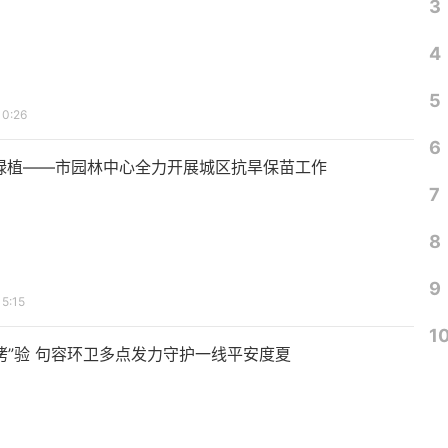
3
4
5
10:26
6
保绿植——市园林中心全力开展城区抗旱保苗工作
7
8
9
5:15
1
烤”验 句容环卫多点发力守护一线平安度夏