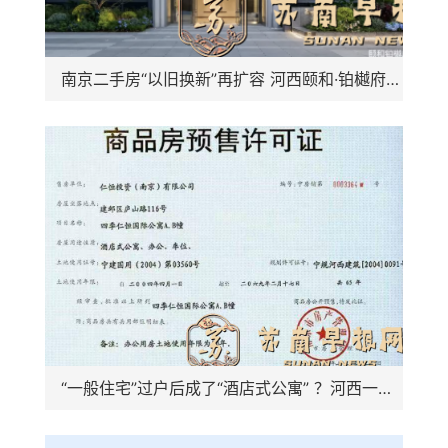
南京二手房“以旧换新”再扩容 河西颐和·铂樾府纳入置换范围，共计10盘可选
“一般住宅”过户后成了“酒店式公寓” ？河西一高档小区遭遇权证“变脸”，相关部门回应仍按住宅登记