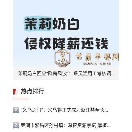
茉莉奶白回应“降薪风波”：系灵活用工考核调整，与侵权案无关
热点排行
“义乌之门”：义乌将正式成为浙江甚至长三角的枢纽
芜湖市繁昌区孙村镇：深挖资源禀赋 厚植群众文化沃土