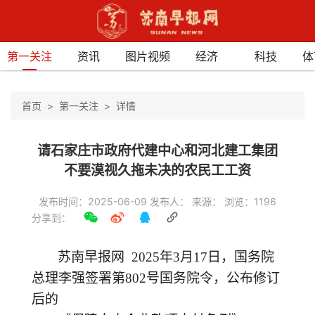
第一关注
资讯
图片视频
经济
科技
体
首页
第一关注
详情
请石家庄市政府代建中心和河北建工集团
不要漠视久拖未决的农民工工资
发布时间：2025-06-09 发布人： 来源： 浏览：1196
分享到：
苏南早报网 2025
年3月17日，国务院
总理李强签署第802号国务院令，公布修订
后的