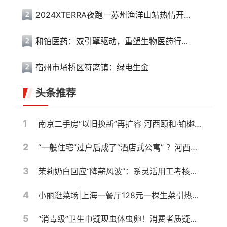
2024XTERRA夜跑－苏州渔洋山站热情开跑
和铂医药：双引擎驱动，重塑生物医药行业价值新生态
宿州市埇桥区符离镇：绿电生金
头条推荐
1
南京二手房“以旧换新”再扩容 河西颐和·铂樾府纳入置换范围，共计10盘可选
2
“一般住宅”过户后成了“酒店式公寓” ？河西一高档小区遭遇权证“变脸”，相关部门回应仍按住宅登记
3
茉莉奶白回应“降薪风波”：系灵活用工考核调整，与侵权案无关
4
小丽逛菜场|上海一餐厅128元一棵生菜引热议，记者带你10元以内复刻同款沙拉
5
“消毒级”卫生巾疑现虫体虫卵！消费者质疑产品安全，厂家称需核验样品