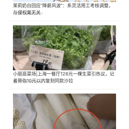
茉莉奶白回应“降薪风波”：系灵活用工考核调整，
与侵权案无关
2026-08-06 15:07
小丽逛菜场|上海一餐厅128元一棵生菜引热议，记
者带你10元以内复刻同款沙拉
2026-08-05 15:32