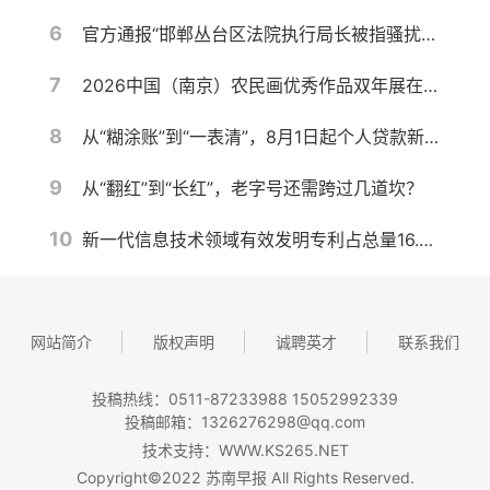
6
官方通报“邯郸丛台区法院执行局长被指骚扰女当事人并索贿”：不当言论通话录音确系郭红波本人，其已被停职，将进行严肃处理
7
2026中国（南京）农民画优秀作品双年展在宁开幕
8
从“糊涂账”到“一表清”，8月1日起个人贷款新规实施！对你我有何影响？
9
从“翻红”到“长红”，老字号还需跨过几道坎？
10
新一代信息技术领域有效发明专利占总量16.5%
网站简介
版权声明
诚聘英才
联系我们
投稿热线：0511-87233988 15052992339
投稿邮箱：1326276298@qq.com
技术支持：WWW.KS265.NET
Copyright©2022 苏南早报 All Rights Reserved.