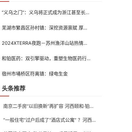
“义乌之门”：义乌将正式成为浙江甚至长三角的枢纽
芜湖市繁昌区孙村镇：深挖资源禀赋 厚植群众文化沃土
2024XTERRA夜跑－苏州渔洋山站热情开跑
和铂医药：双引擎驱动，重塑生物医药行业价值新生态
宿州市埇桥区符离镇：绿电生金
头条推荐
南京二手房“以旧换新”再扩容 河西颐和·铂樾府纳入置换范围，共计10盘可选
“一般住宅”过户后成了“酒店式公寓” ？河西一高档小区遭遇权证“变脸”，相关部门回应仍按住宅登记