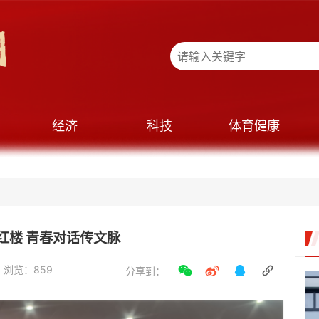
经济
科技
体育健康
红楼 青春对话传文脉
 浏览：859
分享到：